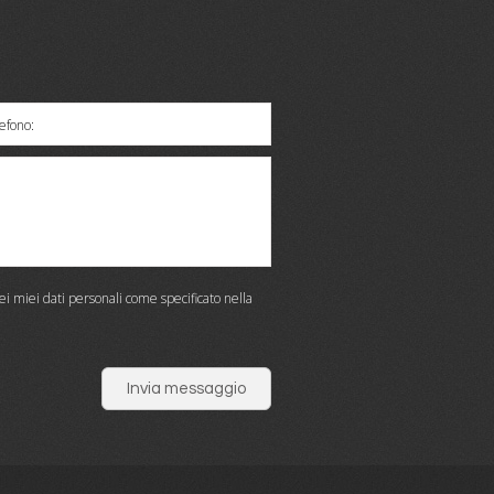
efono:
ei miei dati personali come specificato nella
Invia messaggio