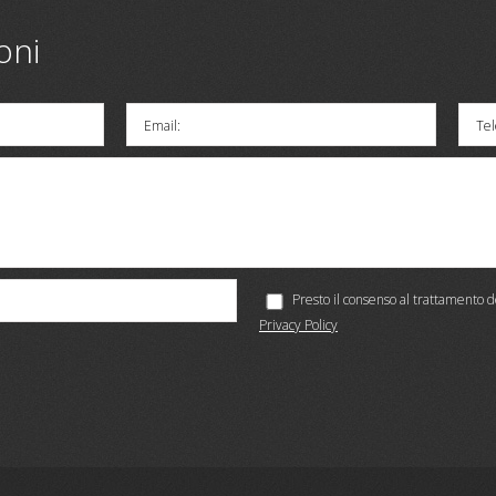
oni
Email:
Tel
Presto il consenso al trattamento d
Privacy Policy